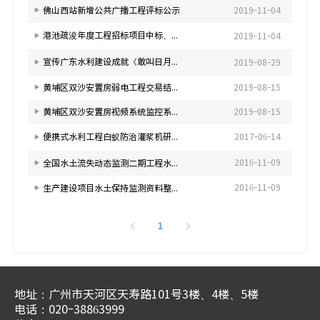
佛山西站新增公共广播工程评标公示
2019-11-04
港池疏浚年度工程招标项目中标、成交结果公告
2019-11-04
宣传广东水利建设成就《敢叫日月换新天》10分钟3D立体4K宣传片
2019-08-29
黄埔区双沙安置房弱电工程交易结果公示
2019-08-15
黄埔区双沙安置房视频系统监控系统工程交易结果公示
2019-08-15
便携式水利工程白蚁防治灌浆机研发采购项目中标候选公示
2017-06-14
2016-11-09
全国水土流失动态监测二期工程水土保持监测资料整编邀请招标中标候选人公示
2016-11-09
生产建设项目水土保持监测资料整编邀请招标中标候选人公示
1
地址：广州市天河区天寿路101号3楼、4楼、5楼
电话：020-38863999