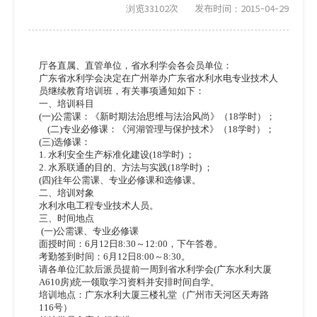
浏览33102次
发布时间：2015-04-29
厅各直属、直管单位，省水利学会各会员单位：
广东省水利学会决定在广州举办广东省水利水电专业技术人
员继续教育培训班，有关事项通知如下：
一、培训科目
(一)公需课：《新时期法治思维与法治风尚》（18学时）；
    (二)专业必修课：《河湖管理与保护技术》（18学时）；
(三)选修课：
1. 水利安全生产标准化建设(18学时) ；
2. 水系联通的目的、方法与实践(18学时) ；
(四)往年公需课、专业必修课和选修课。
二、培训对象
水利水电工程专业技术人员。
三、时间地点
 (一)公需课、专业必修课
面授时间：6月12日8:30～12:00，下午答卷。
考勤签到时间：6月12日8:00～8:30。
请各单位汇款后派员提前一周到省水利学会(广东水利大厦
A610房)统一领取学习资料并安排时间自学。
培训地点：广东水利大厦三楼礼堂（广州市天河区天寿路
116号）