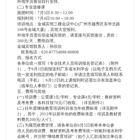
外地学员食宿自行安排。
(二) 专业选修课
面授时间：7月5日 8:30～12:00
报到时间：7月4日16:00～18:00
培训地点：金城宾馆三楼会议中心(广州市越秀区东华北路
168号金城大厦) ，宾馆大堂报到。
外地学员需住宿金城宾馆的，请直接与宾馆接洽，房价：
260元/天，费用自理。
金城宾馆联系人：孙欣欣
    联系电话：020-87754888-86808
四、报名方式
各单位统一填写《专业技术人员培训报名登记表》（附件
1），于6月1日前报送到广东省水利学会（以电子文档方式
统一发送到指定的电子邮箱）；并请注意填写联系人和联系
电话（手机）；6月12日的上课报到时还需出示有加盖单位
（或单位人事部门）公章的登记表。
五、费用与其他
(一) 培训费：公需课3元/学时，专业课4元/学时；教材资料
及考务费：各科目按70元/门收取。（详见附件2）
(二) 往年度继续教育培训科目按当年收费标准（详见附件
2）。其中，2012年以前年份的收费标准是：培训及教材资
料费共200元/人•门。
(三) 为规范收费管理，请各单位在6月5日前将本单位参
培人员的培训费、教材资料及考务费等统一转账到省水利学
会账号，并注明“继续教育培训”（如个人汇款须加注单位名