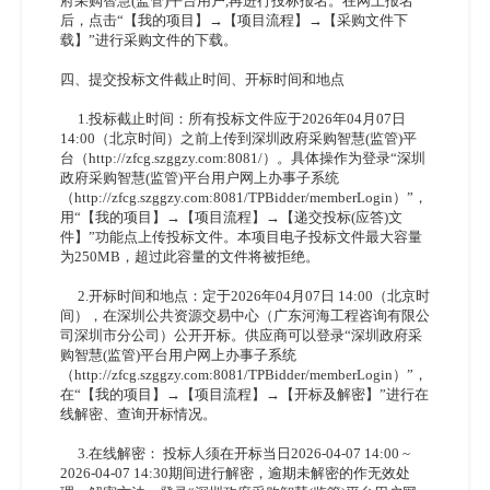
府采购智慧(监管)平台用户,再进行投标报名。在网上报名
后，点击“【我的项目】→【项目流程】→【采购文件下
载】”进行采购文件的下载。
四、提交投标文件截止时间、开标时间和地点
1.投标截止时间：所有投标文件应于2026年04月07日 
14:00（北京时间）之前上传到深圳政府采购智慧(监管)平
台（http://zfcg.szggzy.com:8081/）。具体操作为登录“深圳
政府采购智慧(监管)平台用户网上办事子系统
（http://zfcg.szggzy.com:8081/TPBidder/memberLogin）”，
用“【我的项目】→【项目流程】→【递交投标(应答)文
件】”功能点上传投标文件。本项目电子投标文件最大容量
为250MB，超过此容量的文件将被拒绝。
2.开标时间和地点：定于2026年04月07日 14:00（北京时
间），在深圳公共资源交易中心（广东河海工程咨询有限公
司深圳市分公司）公开开标。供应商可以登录“深圳政府采
购智慧(监管)平台用户网上办事子系统
（http://zfcg.szggzy.com:8081/TPBidder/memberLogin）”，
在“【我的项目】→【项目流程】→【开标及解密】”进行在
线解密、查询开标情况。
3.在线解密： 投标人须在开标当日2026-04-07 14:00 ~ 
2026-04-07 14:30期间进行解密，逾期未解密的作无效处