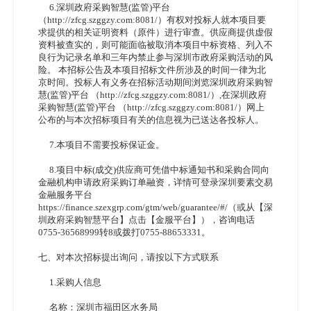
6.深圳政府采购智慧(监管)平台 
（http://zfcg.szggzy.com:8081/）有权对投标人就本项目要
求提供的相关证明资料（原件）进行审查。供应商提供虚假
资料被查实的，则可能面临被取消本项目中标资格、列入不
良行为记录名单和三年内禁止参与深圳市政府采购活动的风
险。 本招标公告及本项目招标文件所涉及的时间一律为北
京时间。投标人有义务在招标活动期间浏览深圳政府采购智
慧(监管)平台 （http://zfcg.szggzy.com:8081/）,在深圳政府
采购智慧(监管)平台 （http://zfcg.szggzy.com:8081/）网上
公布的与本次招标项目有关的信息视为已送达各投标人。
7.本项目不需要投标保证金。
8.项目中标(成交)供应商可凭借中标通知书和采购合同向
金融机构申请政府采购订单融资，详情可登录深圳要素交易
金融服务平台
https://finance.szexgrp.com/gtm/web/guarantee/#/（或从【深
圳政府采购智慧平台】点击【金服平台】），咨询电话
0755-36568999转8或拨打0755-88653331。
七、对本次招标提出询问，请按以下方式联系
1.采购人信息
名称：深圳市福田区水务局