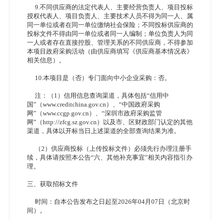
9.不同供应商的法定代表人、主要经营负责人、项目投标
授权代表人、项目负责人、主要技术人员不得为同一人、属
同一单位或者在同一单位缴纳社会保险；不同投标供应商的
投标文件不得由同一单位或者同一人编制；单位负责人为同
一人或者存在直接控股、管理关系的不同供应商，不得参加
本项目政府采购活动（由供应商填写《供应商基本情况表》
相关信息）。
10.本项目是（否）专门面向中小企业采购：否。
注：（
1）信用信息查询渠道，具体包括“信用中
国”（www.creditchina.gov.cn）、“中国政府采购
网”（www.ccgp.gov.cn）、“深圳市政府采购监管
网”（http://zfcg.sz.gov.cn）以及市、区财政部门认定的其他
渠道，具体以开标当日上述渠道的全部查询结果为准。
（
2）供应商投标（上传投标文件）必须先行办理注册手
续，具体请按照本公告“六、其他补充事宜”相关内容指引办
理。
三、获取招标文件
时间：自本公告发布之日起至
2026年04月07日（北京时
间）。