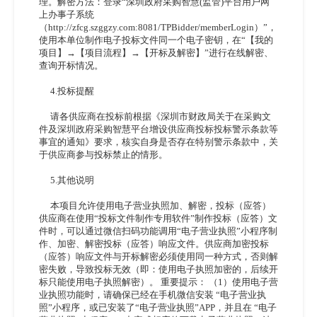
理。解密方法：登录“深圳政府采购智慧(监管)平台用户网
上办事子系统
（http://zfcg.szggzy.com:8081/TPBidder/memberLogin）”，
使用本单位制作电子投标文件同一个电子密钥，在“【我的
项目】→【项目流程】→【开标及解密】”进行在线解密、
查询开标情况。
4.投标提醒
请各供应商在投标前根据《深圳市财政局关于在采购文
件及深圳政府采购智慧平台增设供应商投标投标警示条款等
事宜的通知》要求，核实自身是否存在特别警示条款中，关
于供应商参与投标禁止的情形。
5.其他说明
本项目允许使用电子营业执照加、解密，投标（应答）
供应商在使用
“投标文件制作专用软件”制作投标（应答）文
件时，可以通过微信扫码功能调用“电子营业执照”小程序制
作、加密、解密投标（应答）响应文件。供应商加密投标
（应答）响应文件与开标解密必须使用同一种方式，否则解
密失败，导致投标无效（即：使用电子执照加密的，后续开
标只能使用电子执照解密）。 重要提示： （1）使用电子营
业执照功能时，请确保已经在手机微信安装 “电子营业执
照”小程序，或已安装了“电子营业执照”APP，并且在 “电子