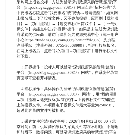
采购网上报名投标，方法为登录深圳政府采购智慧(监管)平
台 （http://zfcg.szggzy.com:8081/）网后点击“招标公告”选
中要报名标段点击“我要报名”或“待办→邀请提醒”；如果网
上报名后上传了投标文件，又不参加投标，应再到【我的项
目】→【项目流程】→【递交投标(应答)文件】→【上传投
标文件】功能点中进行“撤标”操作；如果是未注册为深圳政
府采购的供应商，请访问深圳公共资源交易中心（统一用户
中心 https://trade.szggzy.com/ggzy/center/#/login）,先办理
注册手续（注册咨询：0755-36568999）,再进行投标报名。
在网上报名后，点击“我的项目→项目流程”中进行招标文件
的下载。
3.开标操作：投标人可以登录“深圳政府采购智慧(监管)
平台 （http://zfcg.szggzy.com:8081/）网站”，在系统登录首
页面即可查看开标情况。
4.投标操作：具体操作为登录“深圳政府采购智慧(监管)
平台 （http://zfcg.szggzy.com:8081/） 网站”，用“我的项目
→项目流程→递交投标(应答)文件→上传投标文件”功能点
上传投标文件。本项目电子投标文件最大容量为250MB，
超过此容量的文件将被拒绝。
5.采购文件澄清/修改事项：2026年04月02日 00:00（北
京时间）前，供应商如果认为采购文件存在不明确、不清晰
和前后不一致等问题，可登录深圳政府采购智慧(监管)平台