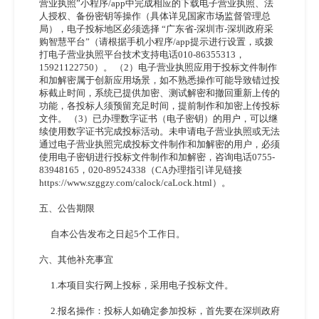
营业执照”小程序/app中完成相应的下载电子营业执照、法
人授权、备份密钥等操作（具体详见国家市场监督管理总
局），电子投标地区必须选择 “广东省-深圳市-深圳政府采
购智慧平台”（请根据手机小程序/app提示进行设置，或拨
打电子营业执照平台技术支持电话010-86355313，
15921122750）。 （2）电子营业执照应用于投标文件制作
和加解密属于创新应用场景，如不熟悉操作可能导致错过投
标截止时间，系统已提供加密、测试解密和撤回重新上传的
功能，各投标人须预留充足时间，提前制作和加密上传投标
文件。 （3）已办理数字证书（电子密钥）的用户，可以继
续使用数字证书完成投标活动。未申请电子营业执照或无法
通过电子营业执照完成投标文件制作和加解密的用户，必须
使用电子密钥进行投标文件制作和加解密，咨询电话0755-
83948165，020-89524338（CA办理指引详见链接
https://www.szggzy.com/calock/caLock.html）。
五、公告期限
自本公告发布之日起
5个工作日。
六、其他补充事宜
1.本项目实行网上投标，采用电子投标文件。
2.报名操作：投标人如确定参加投标，首先要在深圳政府