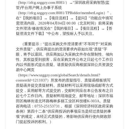
（http://zfcg.szggzy.com:8081/）→“深圳政府采购智慧(监
管)平台用户网上办事子系统
（http://zfcg.szggzy.com:8081/TPBidder/memberLogin）”，
在“【我的项目】→【项目流程】→【提问】”功能点中填写
需澄清内容。2026年04月04日 00:00（北京时间）前将采购
文件澄清/修改情况在“【我的项目】→【项目流程】→【答
疑澄清文件下载】”中公布，望投标人予以关注。
（重要提示：
“提出采购文件澄清要求”不等同于“对采购
文件质疑”，供应商提出的澄清要求内容如出现“质疑”字
眼，将予以退回。供应商如认为采购文件存在限制性、倾向
性、其权益受到损害，应在采购文件公布之日起七个工作日
内以书面形式提出质疑。请质疑供应商根据深圳公共资源交
易中心网页
（https://www.szggzy.com/globalSearch/details.html?
contentId=1211037）所发布的质疑指引、质疑函模板填写
质疑函并提交质疑材料。质疑材料可以采用现场或邮寄方式
提交，采用邮寄方式提交的，交邮时间应在本公告发布之日
起七个工作日内。质疑材料现场提交、邮寄地址：深圳市福
田区梅林街道北环路梅林多丽工业区科技楼K-303A。质疑
咨询电话：0755-25153731 。根据《深圳经济特区政府采购
条例》第四十二条“供应商投诉的事项应当是经过质疑的事
项”的规定，未经正式质疑的，将影响供应商行使向财政部
门提起投诉的权利。）