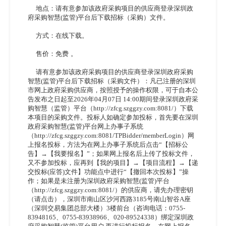
地点：请有意参加该政府采购项目的供应商登录深圳政
府采购智慧
(监管)平台后下载招标（采购）文件。
方式：在线下载。
售价：免费
。
请有意参加该政府采购项目的供应商登录深圳政府采购
智慧
(监管)平台后下载招标（采购文件）：凡已注册的深圳
市网上政府采购供应商，按照授予的操作权限，可于自本公
告发布之日起至2026年04月07日 14:00期间登录深圳政府采
购智慧（监管）平台（http://zfcg.szggzy.com:8081/）下载
本项目的采购文件。投标人如确定参加投标，首先要在深圳
政府采购智慧(监管)平台网上办事子系统
（http://zfcg.szggzy.com:8081/TPBidder/memberLogin）网
上报名投标，方法为在网上办事子系统后点击“【招标公
告】→【我要报名】”；如果网上报名后上传了投标文件，
又不参加投标，应再到【我的项目】→【项目流程】→【递
交投标(应答)文件】功能点中进行“【撤回本次投标】”操
作；如果是未注册为深圳政府采购智慧(监管)平台
（http://zfcg.szggzy.com:8081/）的供应商，请先办理密钥
（请点击），深圳市南山区沙河西路3185号南山智谷A座
（深圳交易集团总部大楼）3楼前台（咨询电话：0755-
83948165、0755-83938966、020-89524338）绑定深圳政