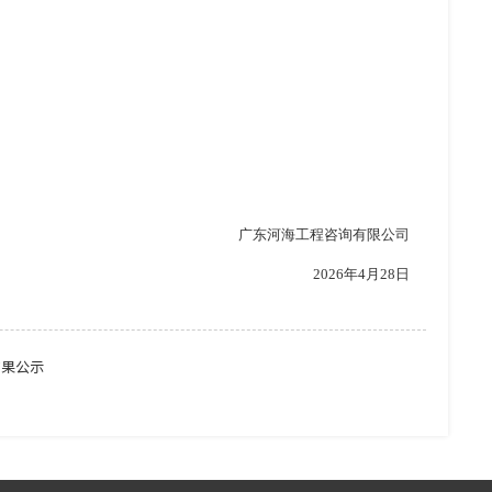
广东河海工程咨询有限公司
202
6
年
4
月
28
日
结果公示